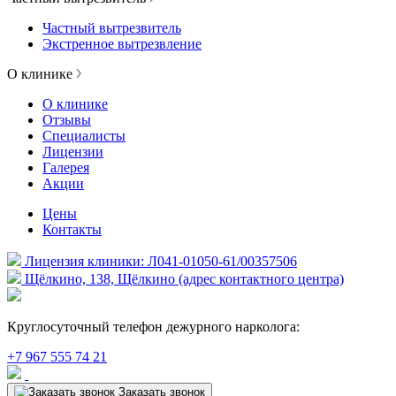
Частный вытрезвитель
Экстренное вытрезвление
О клинике
О клинике
Отзывы
Специалисты
Лицензии
Галерея
Акции
Цены
Контакты
Лицензия клиники: Л041-01050-61/00357506
Щёлкино, 138, Щёлкино (адрес контактного центра)
Круглосуточный телефон дежурного нарколога:
+7 967 555 74 21
Заказать звонок