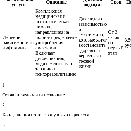
Описание
Срок
Ц
услуги
подходит
Комплексная
медицинская и
Для людей с
психологическая
зависимостью
помощь,
от
направленная на
От 3
амфетамина,
Лечение
полное прекращение
часов
которые хотят
3,5
зависимости от
употребления
на
восстановить
ру
амфетамина
амфетамина.
первый
здоровье и
Включает
этап
вернуться к
детоксикацию,
трезвой
медикаментозную
жизни.
терапию и
психореабилитацию.
1
Оставьте заявку или позвоните
2
Консультация по телефону врача нарколога
3