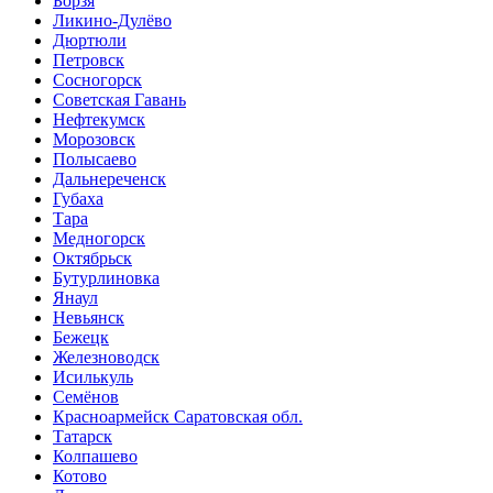
Борзя
Ликино-Дулёво
Дюртюли
Петровск
Сосногорск
Советская Гавань
Нефтекумск
Морозовск
Полысаево
Дальнереченск
Губаха
Тара
Медногорск
Октябрьск
Бутурлиновка
Янаул
Невьянск
Бежецк
Железноводск
Исилькуль
Семёнов
Красноармейск Саратовская обл.
Татарск
Колпашево
Котово