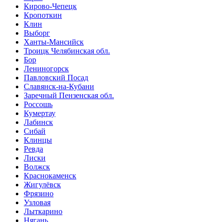
Кирово-Чепецк
Кропоткин
Клин
Выборг
Ханты-Мансийск
Троицк Челябинская обл.
Бор
Лениногорск
Павловский Посад
Славянск-на-Кубани
Заречный Пензенская обл.
Россошь
Кумертау
Лабинск
Сибай
Клинцы
Ревда
Лиски
Волжск
Краснокаменск
Жигулёвск
Фрязино
Узловая
Лыткарино
Нягань