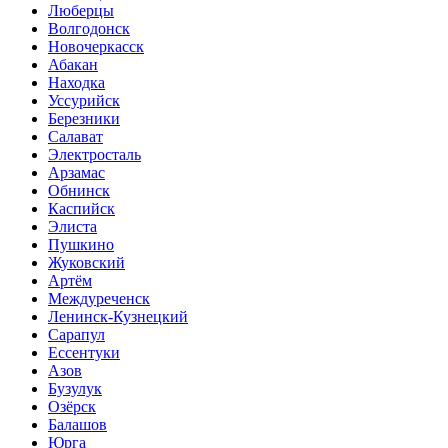
Люберцы
Волгодонск
Новочеркасск
Абакан
Находка
Уссурийск
Березники
Салават
Электросталь
Арзамас
Обнинск
Каспийск
Элиста
Пушкино
Жуковский
Артём
Междуреченск
Ленинск-Кузнецкий
Сарапул
Ессентуки
Азов
Бузулук
Озёрск
Балашов
Юрга