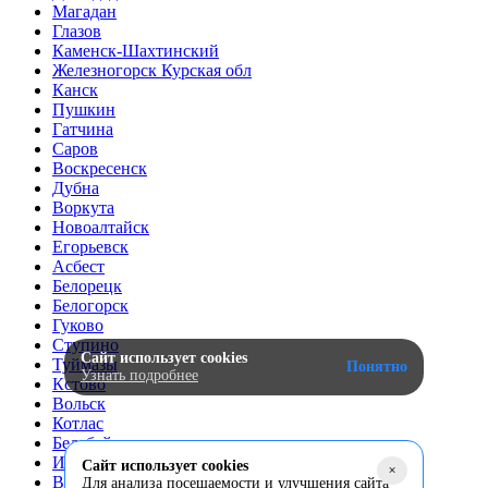
Магадан
Глазов
Каменск-Шахтинский
Железногорск Курская обл
Канск
Пушкин
Гатчина
Саров
Воскресенск
Дубна
Воркута
Новоалтайск
Егорьевск
Асбест
Белорецк
Белогорск
Гуково
Ступино
Сайт использует cookies
Туймазы
Понятно
Узнать подробнее
Кстово
Вольск
Котлас
Белебей
Искитим
Сайт использует cookies
+
Верхняя Пышма
Для анализа посещаемости и улучшения сайта