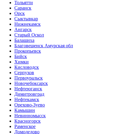
Тольятти
Саранск
Орск
Сыктывкар
Нижнекамск
Ангарск
Старый Оскол
Балашиха
Благовещенск Амурская обл
Прокопьевск
Бийск
Химки
Кисловодск
Серпухов
Первоуральск
Новочебоксарск
Нефтеюганск
Димитровград
Нефтекамск
Орехово-Зуево
Камышин
Невинномысск
Красногорск
Раменское
Домодедово