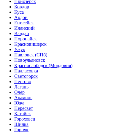
Приозерск
Ковдор
Куса
Ардон
Енисейск
Иланский
Валдай
Поронайск
Красновишерск
Ужур
Павловск (СПб)
Новоульяновск
Краснослободск (Мордовия)
Палласовка
Светогорск
Пестово
Лагань
Очёр
Арамиль
Южа
Пересвет
Катайск
Гороховец
Шилка
Горняк