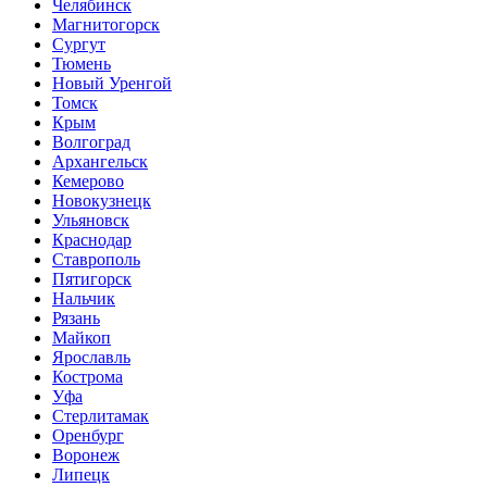
Челябинск
Магнитогорск
Сургут
Тюмень
Новый Уренгой
Томск
Крым
Волгоград
Архангельск
Кемерово
Новокузнецк
Ульяновск
Краснодар
Ставрополь
Пятигорск
Нальчик
Рязань
Майкоп
Ярославль
Кострома
Уфа
Стерлитамак
Оренбург
Воронеж
Липецк