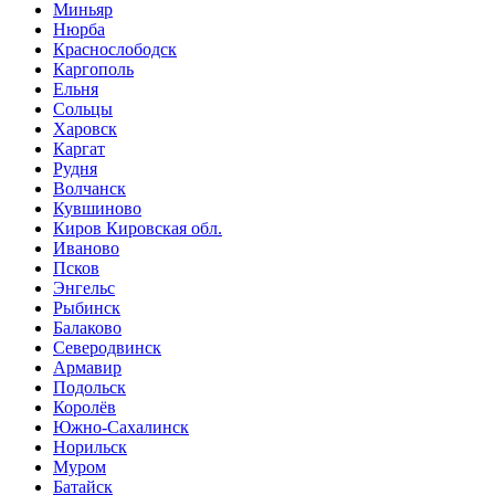
Миньяр
Нюрба
Краснослободск
Каргополь
Ельня
Сольцы
Харовск
Каргат
Рудня
Волчанск
Кувшиново
Киров Кировская обл.
Иваново
Псков
Энгельс
Рыбинск
Балаково
Северодвинск
Армавир
Подольск
Королёв
Южно-Сахалинск
Норильск
Муром
Батайск