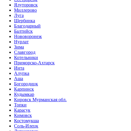
Ялуторовск
Миллерово
Луга
Щербинка
Благодарный
Балтийск
Нововоронеж
Нурлат
Зима
Славгород
Котельники
Приморско-Ахтарск
Инта
Алупка
Аша
Богородицк
Карпинск
Кудымкар
Кировск Мурманская обл.
Топки
Карасук
Кимовск
Костомукша
Соль-Илецк