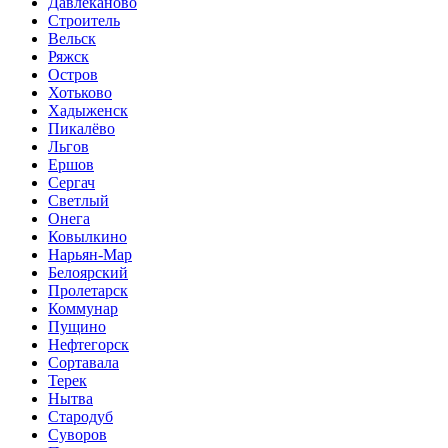
Давлеканово
Строитель
Вельск
Ряжск
Остров
Хотьково
Хадыженск
Пикалёво
Льгов
Ершов
Сергач
Светлый
Онега
Ковылкино
Нарьян-Мар
Белоярский
Пролетарск
Коммунар
Пущино
Нефтегорск
Сортавала
Терек
Нытва
Стародуб
Суворов