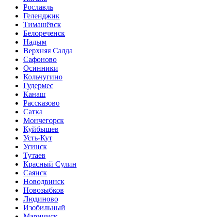
Рославль
Геленджик
Тимашёвск
Белореченск
Надым
Верхняя Салда
Сафоново
Осинники
Кольчугино
Гудермес
Канаш
Рассказово
Сатка
Мончегорск
Куйбышев
Усть-Кут
Усинск
Тутаев
Красный Сулин
Саянск
Новодвинск
Новозыбков
Людиново
Изобильный
Мариинск