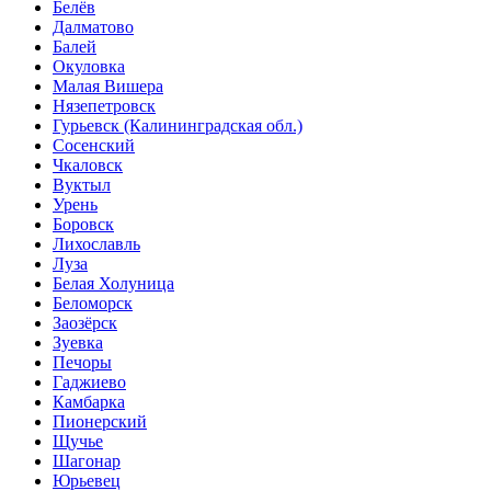
Белёв
Далматово
Балей
Окуловка
Малая Вишера
Нязепетровск
Гурьевск (Калининградская обл.)
Сосенский
Чкаловск
Вуктыл
Урень
Боровск
Лихославль
Луза
Белая Холуница
Беломорск
Заозёрск
Зуевка
Печоры
Гаджиево
Камбарка
Пионерский
Щучье
Шагонар
Юрьевец