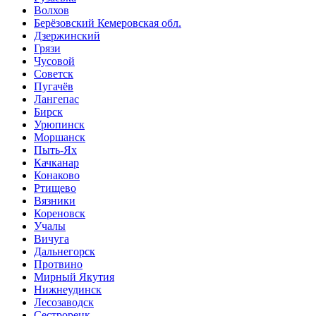
Волхов
Берёзовский Кемеровская обл.
Дзержинский
Грязи
Чусовой
Советск
Пугачёв
Лангепас
Бирск
Урюпинск
Моршанск
Пыть-Ях
Качканар
Конаково
Ртищево
Вязники
Кореновск
Учалы
Вичуга
Дальнегорск
Протвино
Мирный Якутия
Нижнеудинск
Лесозаводск
Сестрорецк