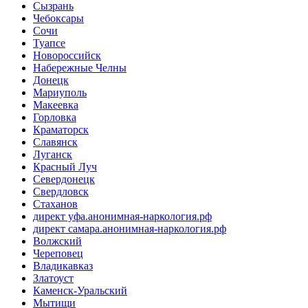
Сызрань
Чебоксары
Сочи
Туапсе
Новороссийск
Набережные Челны
Донецк
Мариуполь
Макеевка
Горловка
Краматорск
Славянск
Луганск
Красный Луч
Севердонецк
Свердловск
Стаханов
директ уфа.анонимная-наркология.рф
директ самара.анонимная-наркология.рф
Волжский
Череповец
Владикавказ
Златоуст
Каменск-Уральский
Мытищи