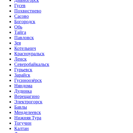
Дивногорск
Гусев
Похвистнево
Сасово
Богородск
Обь
Тайга
Павловск
Зея
Котельнич
Красноуральск
Ленск
Северобайкальск
Гурьевск
Зарайск
Гусиноозёрск
Няндома
Дудинка
Верещагино
Электрогорск
Бавлы
Менделеевск
Нижняя Тура
Тогучин
Калтан