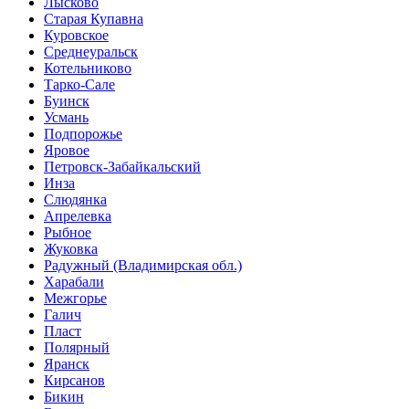
Лысково
Старая Купавна
Куровское
Среднеуральск
Котельниково
Тарко-Сале
Буинск
Усмань
Подпорожье
Яровое
Петровск-Забайкальский
Инза
Слюдянка
Апрелевка
Рыбное
Жуковка
Радужный (Владимирская обл.)
Харабали
Межгорье
Галич
Пласт
Полярный
Яранск
Кирсанов
Бикин