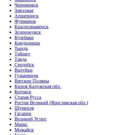
Черняховск
Заволжье
Апшеронск
Фурманов
Краснознаменск
Зеленокумск
Кулебаки
Кандалакша
Тында
Тайшет
Тавда
Сердобск
Валуйки
Гулькевичи
Вятские Поляны
Киров Калужская обл.
Котовск
Старая Русса
Ростов Великий (Ярославская обл.)
Шумерля
Гагарин
Великий Устюг
Маркс
Можайск