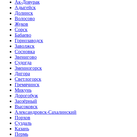
Ак-Довурак
Адыгейск
Долинск
Волосово
Жуков
Сорск
Бабаево
Горнозаводск
Заволжск
Сосновка
Звенигово
Судогда
Змеиногорск
Дигора
Светлогорск
Гремячинск
Микунь
Дорогобуж
Заозёрный
Высоковск
Александровск-Сахалинский
Порхов
Суздаль
Казань
Пермь