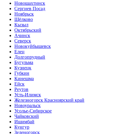
Новошахтинск
Сергиев Посад
Ноябрьск
Щёлково
Кызыл
Октябрьский
Ачинск
Северск
Новокуйбышевск
Елец
Долгопрудный
Бугульма
Кузнецк
Губкин
Кинешма
Ейск
Реутов
Усть-Илимск
Железногорск Красноярский край
Новоуральск
Усолье-Сибирское
Чайковский
Ишимбай
Кунгур
Зеленогорск