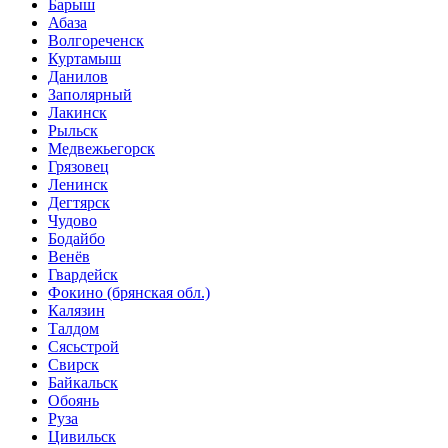
Барыш
Абаза
Волгореченск
Куртамыш
Данилов
Заполярный
Лакинск
Рыльск
Медвежьегорск
Грязовец
Ленинск
Дегтярск
Чудово
Бодайбо
Венёв
Гвардейск
Фокино (брянская обл.)
Калязин
Талдом
Сясьстрой
Свирск
Байкальск
Обоянь
Руза
Цивильск