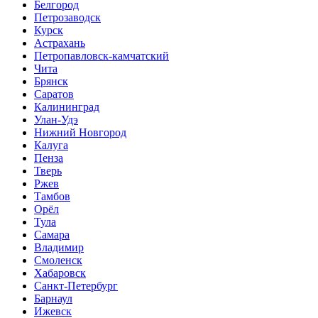
Белгород
Петрозаводск
Курск
Астрахань
Петропавловск-камчатский
Чита
Брянск
Саратов
Калининград
Улан-Удэ
Нижний Новгород
Калуга
Пенза
Тверь
Ржев
Тамбов
Орёл
Тула
Самара
Владимир
Смоленск
Хабаровск
Санкт-Петербург
Барнаул
Ижевск