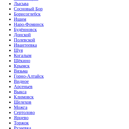
Лысьва
Сосновый Бор
Борисоглебск
Ишим
Наро-Фоминск
Будённовск
Донской
Полевской
Ивантеевка
Шуя
Когалым
Щёкино
Крымск
Вязьма
Горно-Алтайск
Видное
Арсеньев
Выкса
Климовск
Шелехов
Можга
Сертолово
Ярцево
Торжок
Рузаевка