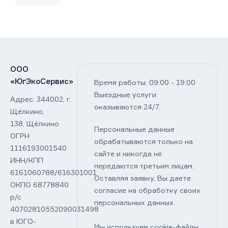
ООО
«ЮгЭкоСервис»
Время работы: 09:00 - 19:00
Выездные услуги
Адрес: 344002, г.
оказываются 24/7.
Щёлкино,
138, Щёлкино
Персональные данные
ОГРН
обрабатываются только на
1116193001540
сайте и никогда не
ИНН/КПП
передаются третьим лицам.
6161060788/616301001
Оставляя заявку, Вы даете
ОКПО 68778840
согласие на обработку своих
р/с
персональных данных.
40702810552090031498
в ЮГО-
Мы используем cookie-файлы