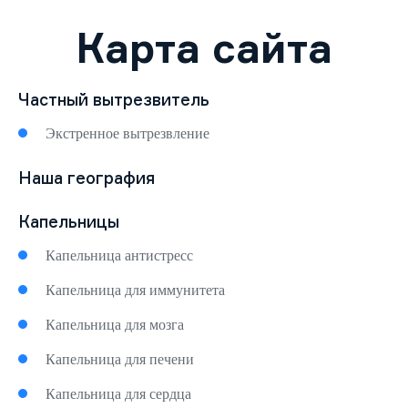
Цены
Карта сайта
Контакты
Частный вытрезвитель
Лицензия клиники:
Л041-01050-
Экстренное вытрезвление
61/00357506
Щёлкино, 138, Щёлкино (адрес
Наша география
контактного центра)
Круглосуточный телефон дежурного нарколога:
Капельницы
+7 967 555 74 21
Капельница антистресс
ЗАКАЗАТЬ
ЗВОНОК
Капельница для иммунитета
Капельница для мозга
Капельница для печени
Капельница для сердца