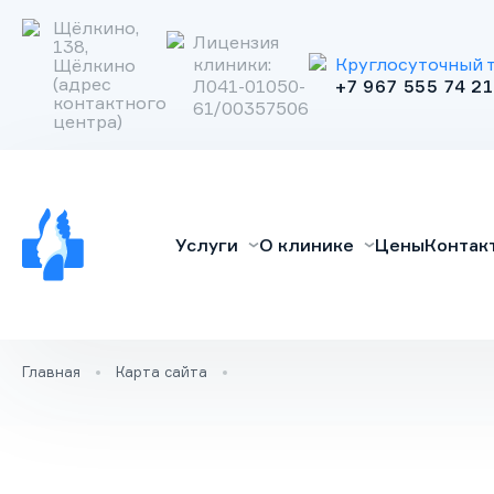
Щёлкино,
Лицензия
138,
клиники:
Круглосуточный 
Щёлкино
Поиск услуги
(адрес
Л041-01050-
+7 967 555 74 21
контактного
61/00357506
центра)
Очистить
Лечение алкоголизма
Услуги
О клинике
Цены
Контак
Лечение наркомании
Реабилитационный центр
Вывод из запоя
Главная
Карта сайта
Кодирование
Наркологическая помощь
Частный вытрезвитель
О клинике