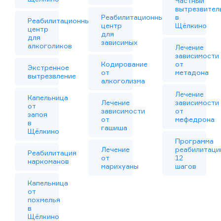
Частный
вытрезвител
Реабилитационный
в
Реабилитационный
центр
Щёлкино
центр
для
для
зависимых
алкоголиков
Лечение
зависимости
Кодирование
от
Экстренное
от
метадона
вытрезвление
алкоголизма
Лечение
Капельница
Лечение
зависимости
от
зависимости
от
запоя
от
мефедрона
в
гашиша
Щёлкино
Программа
Лечение
реабилитаци
Реабилитация
от
12
наркоманов
марихуаны
шагов
Капельница
от
похмелья
в
Щёлкино