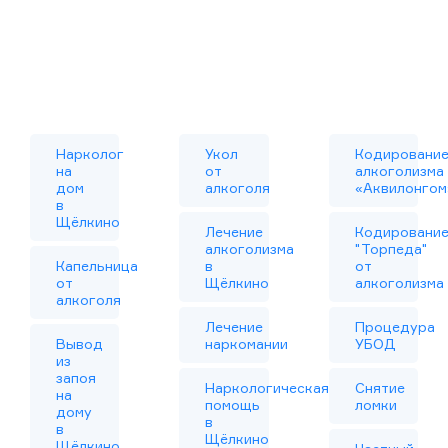
Нарколог
Укол
Кодировани
на
от
алкоголизма
дом
алкоголя
«Аквилонгом
в
Щёлкино
Лечение
Кодировани
алкоголизма
"Торпеда"
Капельница
в
от
от
Щёлкино
алкоголизма
алкоголя
Лечение
Процедура
Вывод
наркомании
УБОД
из
запоя
Наркологическая
Снятие
на
помощь
ломки
дому
в
в
Щёлкино
Щёлкино