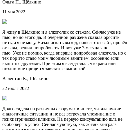
Ольга П.,
Щёлкино
11 мая 2022
Я живу в Щёлкино и я алкоголик со стажем. Сейчас уже не
пью, но до этого да. В очередной раз жена сказала бросить
пить, а я не могу. Начал искать выход, нашел этот сайт, прочёл
отзывы, решил попробовать. И вот уже 3 месяца я не
пью. Уже не помню, когда впервые попробовал алкоголь, но с
тех пор это стало моим любимым занятием, особенно если
выпить с друзьями. При этом я всегда знал, что рано или
поздно мне придется завязать с выпивкой.
Валентин К.,
Щёлкино
22 июля 2022
Долго сидела на различных форумах в инете, читала чужие
аналогичные ситуации и не раз встречала упоминание о
психиатрической клинике. На первую консультацию шла не
особо веря в успех. Сейчас чувствую, как жизнь заиграла
яркими красками, от тревожности не осталось и следа!