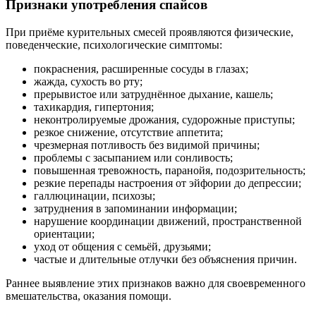
Признаки употребления спайсов
При приёме курительных смесей проявляются физические,
поведенческие, психологические симптомы:
покраснения, расширенные сосуды в глазах;
жажда, сухость во рту;
прерывистое или затруднённое дыхание, кашель;
тахикардия, гипертония;
неконтролируемые дрожания, судорожные приступы;
резкое снижение, отсутствие аппетита;
чрезмерная потливость без видимой причины;
проблемы с засыпанием или сонливость;
повышенная тревожность, паранойя, подозрительность;
резкие перепады настроения от эйфории до депрессии;
галлюцинации, психозы;
затруднения в запоминании информации;
нарушение координации движений, пространственной
ориентации;
уход от общения с семьёй, друзьями;
частые и длительные отлучки без объяснения причин.
Раннее выявление этих признаков важно для своевременного
вмешательства, оказания помощи.