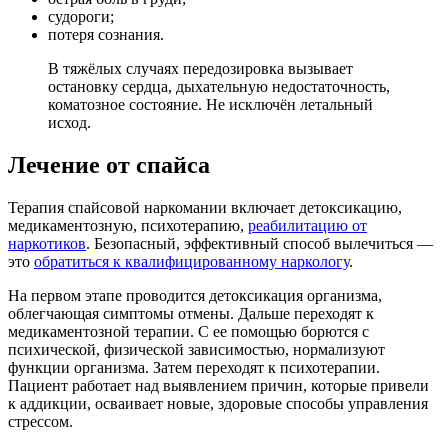
судороги;
потеря сознания.
В тяжёлых случаях передозировка вызывает
остановку сердца, дыхательную недостаточность,
коматозное состояние. Не исключён летальный
исход.
Лечение от спайса
Терапия спайсовой наркомании включает детоксикацию,
медикаментозную, психотерапию,
реабилитацию от
наркотиков
. Безопасный, эффективный способ вылечиться —
это
обратиться к квалифицированному наркологу
.
На первом этапе проводится детоксикация организма,
облегчающая симптомы отмены. Дальше переходят к
медикаментозной терапии. С ее помощью борются с
психической, физической зависимостью, нормализуют
функции организма. Затем переходят к психотерапии.
Пациент работает над выявлением причин, которые привели
к аддикции, осваивает новые, здоровые способы управления
стрессом.