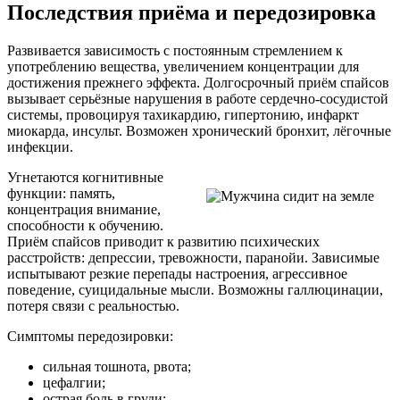
Последствия приёма и передозировка
Развивается зависимость с постоянным стремлением к
употреблению вещества, увеличением концентрации для
достижения прежнего эффекта. Долгосрочный приём спайсов
вызывает серьёзные нарушения в работе сердечно-сосудистой
системы, провоцируя тахикардию, гипертонию, инфаркт
миокарда, инсульт. Возможен хронический бронхит, лёгочные
инфекции.
Угнетаются когнитивные
функции: память,
концентрация внимание,
способности к обучению.
Приём спайсов приводит к развитию психических
расстройств: депрессии, тревожности, паранойи. Зависимые
испытывают резкие перепады настроения, агрессивное
поведение, суицидальные мысли. Возможны галлюцинации,
потеря связи с реальностью.
Симптомы передозировки:
сильная тошнота, рвота;
цефалгии;
острая боль в груди;