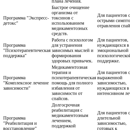
плана лечения.
Быстрое очищение
организма от
Для пациентов 
Программа "Экспресс-
токсинов с
острыми симпт
детокс"
использованием
отравления спа
медикаментозных
средств.
Работа с психологом
Для пациентов,
Программа
для устранения
нуждающихся в
"Психотерапевтическая
зависимых мыслей и
эмоциональной 
поддержка"
формирования
психологическо
здоровых привычек.
поддержке.
Медикаментозная
терапия и
Для пациентов 
Программа
психотерапевтическая
выраженной
"Комплексное лечение
помощь для полного
зависимостью,
зависимости"
избавления от
нуждающихся в
зависимости от
интенсивном ле
спайсов.
Долгосрочная
реабилитация с
Для пациентов 
медикаментозным
Программа
длительной
лечением,
"Реабилитация и
зависимостью,
поддержкой
восстановление"
готовых к